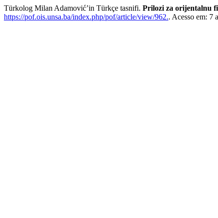
Türkolog Milan Adamović’in Türkçe tasnifi.
Prilozi za orijentalnu f
https://pof.ois.unsa.ba/index.php/pof/article/view/962.
. Acesso em: 7 