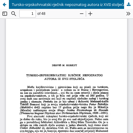
Tursko-srpskohrvatski rječnik nepoznatog autora iz XVII stoljeća